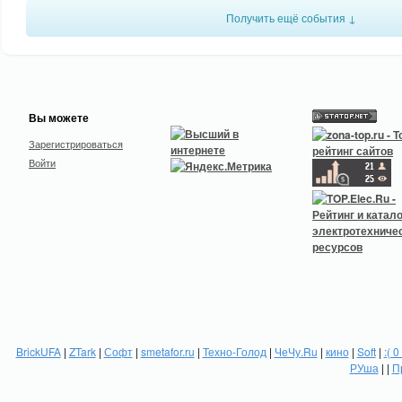
Получить ещё события ↓
Вы можете
Зарегистрироваться
Войти
BrickUFA
|
ZTark
|
Софт
|
smetafor.ru
|
Техно-Голод
|
ЧеЧу.Ru
|
кино
|
Soft
|
:( 0
РУша
| |
П