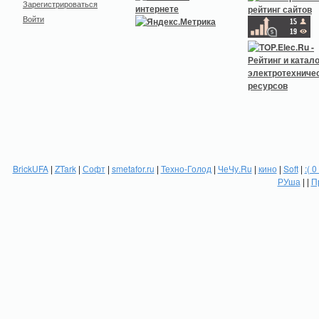
Зарегистрироваться
Войти
BrickUFA
|
ZTark
|
Софт
|
smetafor.ru
|
Техно-Голод
|
ЧеЧу.Ru
|
кино
|
Soft
|
:( 0
РУша
| |
П