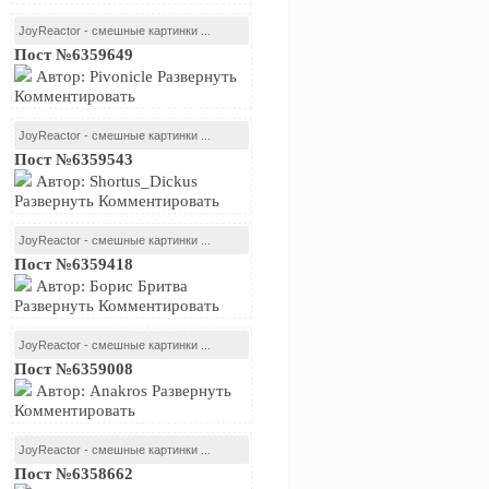
JoyReactor - смешные картинки ...
Пост №6359649
Автор: Pivonicle Развернуть
Комментировать
JoyReactor - смешные картинки ...
Пост №6359543
Автор: Shortus_Dickus
Развернуть Комментировать
JoyReactor - смешные картинки ...
Пост №6359418
Автор: Борис Бритва
Развернуть Комментировать
JoyReactor - смешные картинки ...
Пост №6359008
Автор: Anakros Развернуть
Комментировать
JoyReactor - смешные картинки ...
Пост №6358662