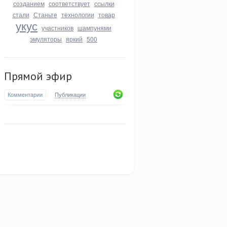
созданием
соответствует
ссылки
стали
Станьте
технологии
товар
укус
участников
шампунями
эмуляторы
яркий
500
Прямой эфир
Комментарии
Публикации