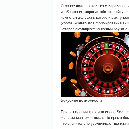
Игровое поле состоит из 5 барабанов
изображения морских обитателей: дел
является дельфин, который выступает
(кроме Scatter) для формирования вы
которая активирует бонусный раунд 
Бонусные возможности
При выпадении трех или более Scatte
коэффициентом выплат. Во время бе
что значительно увеличивает шансы 