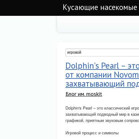
Кусающие насекомые
Dolphin's Pearl – э
от компании Novoma
захватывающий по
Блог им. moskit
Dolphin's Pearl – это классический и
захватывающий подводный мир в каз
графикой, приятным звуковым сопров
Игровой процесс и символы