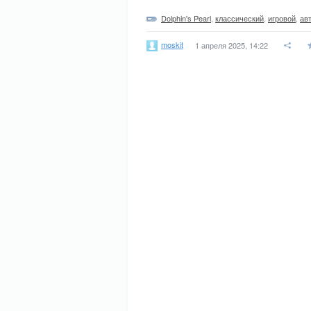
Dolphin's Pearl
,
классический
,
игровой
,
ав
moskit
1 апреля 2025, 14:22