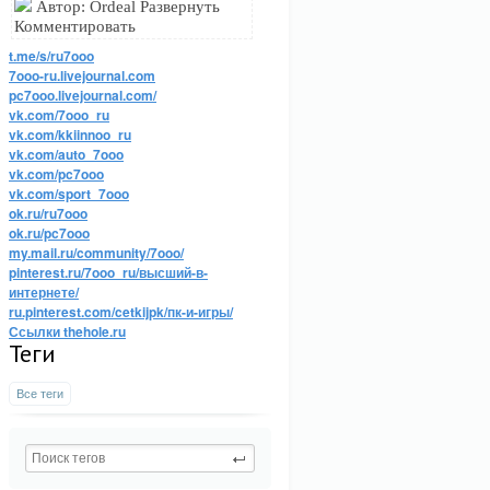
Автор: Ordeal Развернуть
Комментировать
t.me/s/ru7ooo
7ooo-ru.livejournal.com
pc7ooo.livejournal.com/
vk.com/7ooo_ru
vk.com/kkiinnoo_ru
vk.com/auto_7ooo
vk.com/pc7ooo
vk.com/sport_7ooo
ok.ru/ru7ooo
ok.ru/pc7ooo
my.mail.ru/community/7ooo/
pinterest.ru/7ooo_ru/высший-в-
интернете/
ru.pinterest.com/cetkijpk/пк-и-игры/
Ссылки thehole.ru
Теги
Все теги