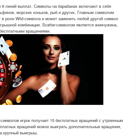
 и 9 линий выплат. Символы на барабанах включают в себя
ьфинов, морских коньков, рыб и других. Главным символом
 в роли Wild-символа и может заменить любой другой символ
игрышной комбинации. Scatter-символом является жемчужина,
с бесплатными вращениями.
r-символов игрок получает 15 бесплатных вращений с утроенным
сплатных вращений можно выиграть дополнительные вращения,
на крупный выигрыш.