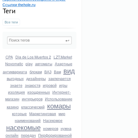
Ссылки thehole.ru
Теги
Все теги
CPA
Dia de Los Muertos 2
LZT.Market
Novomatic
play
автоматы
Азартные
вид
антиквариата
блокам
ВАЗ
Вам
выгодных
дизайнеры
заключается
знаете
знакоств
игровой
игры
изоляция
изощренных
Интернет-
магазин
интерьеров
Использование
комары
казино
классический
которые
Маркетинговая
мир
наименований
Насекомое
насекомые
номеров
нужна
онлайн
передач
Перфорированной