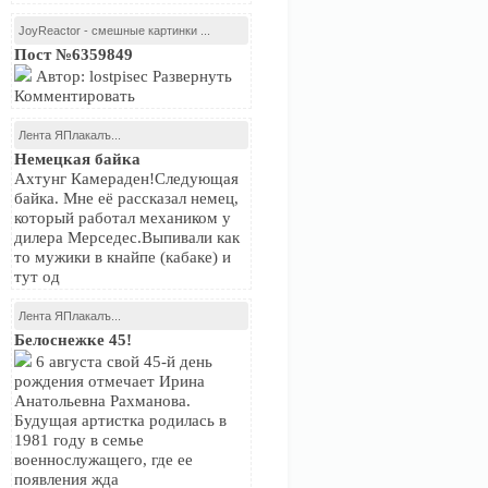
JoyReactor - смешные картинки ...
Пост №6359849
Автор: lostpisec Развернуть
Комментировать
Лента ЯПлакалъ...
Немецкая байка
Ахтунг Камераден!Следующая
байка. Мне её рассказал немец,
который работал механиком у
дилера Мерседес.Выпивали как
то мужики в кнайпе (кабаке) и
тут од
Лента ЯПлакалъ...
Белоснежке 45!
6 августа свой 45-й день
рождения отмечает Ирина
Анатольевна Рахманова.
Будущая артистка родилась в
1981 году в семье
военнослужащего, где ее
появления жда