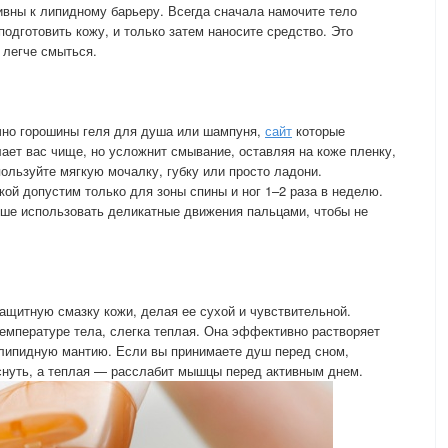
вны к липидному барьеру. Всегда сначала намочите тело
подготовить кожу, и только затем наносите средство. Это
 легче смыться.
чно горошины геля для душа или шампуня,
сайт
которые
лает вас чище, но усложнит смывание, оставляя на коже пленку,
ользуйте мягкую мочалку, губку или просто ладони.
ой допустим только для зоны спины и ног 1–2 раза в неделю.
чше использовать деликатные движения пальцами, чтобы не
ащитную смазку кожи, делая ее сухой и чувствительной.
емпературе тела, слегка теплая. Она эффективно растворяет
ролипидную мантию. Если вы принимаете душ перед сном,
снуть, а теплая — расслабит мышцы перед активным днем.