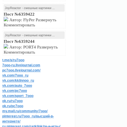
JoyReactor - смешные картинки ...
Пост №6359422
Автор: FlyPer Развернуть
Комментировать
JoyReactor - смешные картинки ...
Пост №6359244
Автор: PORT4 Развернуть
Комментировать
t.me/s/ru7ooo
7ooo-ru.livejournal.com
pc7ooo.livejournal.com/
vk.com/7ooo_ru
vk.com/kkiinnoo_ru
vk.com/auto_7ooo
vk.com/pc7ooo
vk.com/sport_7ooo
ok.ru/ru7ooo
ok.ru/pc7ooo
my.mail.ru/community/7ooo/
pinterest.ru/7ooo_ru/высший-в-
интернете/
ru.pinterest.com/cetkijpk/пк-и-игры/