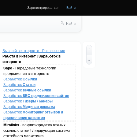
Зарегистрироваться
Войти
Найти
Высший в интернете - Развлечение
Работа в интернет | Заработок в
интернете
Sape
- Передовые технологии
продвижения в интернете
Заработок
Ссылки
Заработок
Статьи
Заработок
вечные ссылки
Заработок
SEO продвижения сайтов
Заработок
Тизеры / банеры
Заработок
Мединая реклама
Заработок
мониторинг отзывов и
привлечения клиентов
Miralinks
- покупка\продажа вечных
ссылок, статей ! Лидирующая система
статейного маркетинга .