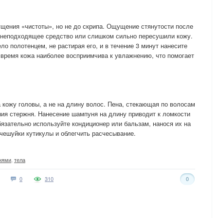
щения «чистоты», но не до скрипа. Ощущение стянутости после
и неподходящее средство или слишком сильно пересушили кожу.
о полотенцем, не растирая его, и в течение 3 минут нанесите
время кожа наиболее восприимчива к увлажнению, что помогает
кожу головы, а не на длину волос. Пена, стекающая по волосам
ия стержня. Нанесение шампуня на длину приводит к ломкости
бязательно используйте кондиционер или бальзам, нанося их на
 чешуйки кутикулы и облегчить расчесывание.
нями
,
тела
0
310
0