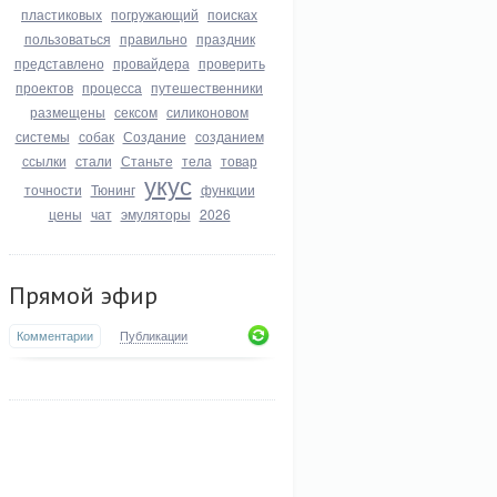
пластиковых
погружающий
поисках
пользоваться
правильно
праздник
представлено
провайдера
проверить
проектов
процесса
путешественники
размещены
сексом
силиконовом
системы
собак
Создание
созданием
ссылки
стали
Станьте
тела
товар
укус
точности
Тюнинг
функции
цены
чат
эмуляторы
2026
Прямой эфир
Комментарии
Публикации