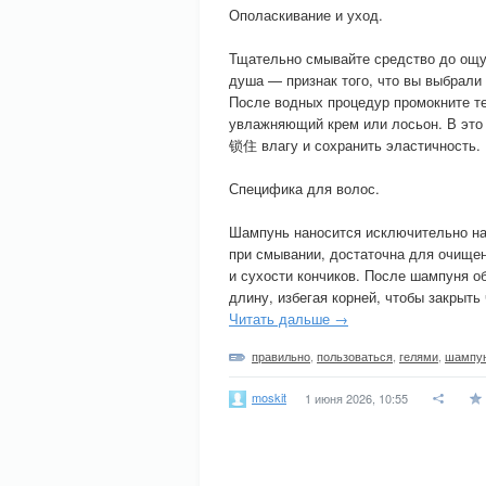
Ополаскивание и уход.
Тщательно смывайте средство до ощу
душа — признак того, что вы выбрал
После водных процедур промокните тел
увлажняющий крем или лосьон. В это 
锁住 влагу и сохранить эластичность.
Специфика для волос.
Шампунь наносится исключительно на 
при смывании, достаточна для очищен
и сухости кончиков. После шампуня о
длину, избегая корней, чтобы закрыть
Читать дальше →
правильно
,
пользоваться
,
гелями
,
шампу
moskit
1 июня 2026, 10:55