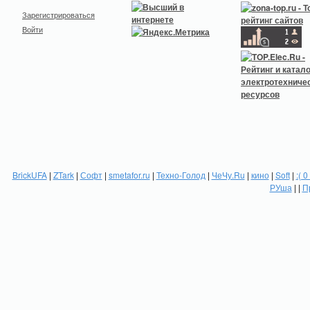
Зарегистрироваться
Войти
BrickUFA
|
ZTark
|
Софт
|
smetafor.ru
|
Техно-Голод
|
ЧеЧу.Ru
|
кино
|
Soft
|
:( 0
РУша
| |
П