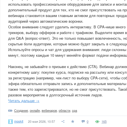
использовать профессиональное оборудование для записи и монта
дополнительный продукт для тех, кто не смог присутствовать на п
вебинара становится вашим главным активом для повторных прода
аудиторией через автоматические воронки.
Особое внимание следует уделить интерактиву. В CPA-нише много 
трекеров, выбору офферов и работе с трафиком. Выделите время в
для Q&A (вопрос-ответ). Это не только повышает вовлеченность, н
скрытые боли аудитории, которые можно будет закрыть в следующ
Используйте опросы и чат для удержания внимания: люди склонны 
минут, поэтому каждые 10 минут меняйте формат подачи информац
Наконец, не забывайте о призыве к действию (CTA). Вебинар долже
конкретному шагу: покупке курса, подписке на рассылку или консу
за регистрацию (например, чек-лист по выбору CPA-сети), чтобы со
эфира обязательно отправьте запись и дополнительные материалы 
также тем, кто зарегистрировался, но не смог присутствовать. Так
разовое мероприятие в долгосрочный источник лидов.
Читать дальше →
Создание
,
онлайн
,
вебинаров
,
области
,
cpa
moskit
20 мая 2026, 10:57
0
165