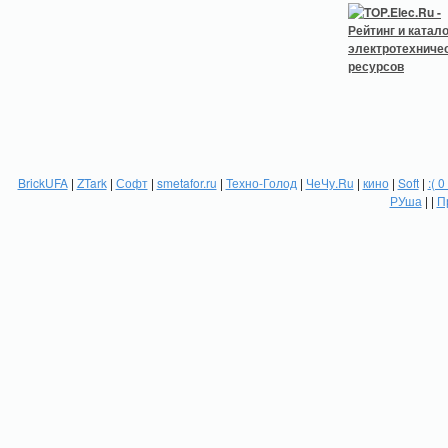
BrickUFA
|
ZTark
|
Софт
|
smetafor.ru
|
Техно-Голод
|
ЧеЧу.Ru
|
кино
|
Soft
|
:( 0
РУша
| |
П