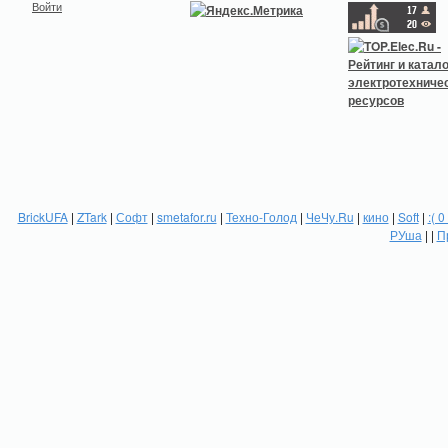
Войти
BrickUFA
|
ZTark
|
Софт
|
smetafor.ru
|
Техно-Голод
|
ЧеЧу.Ru
|
кино
|
Soft
|
:( 0
РУша
| |
П