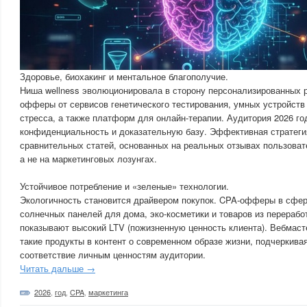
Здоровье, биохакинг и ментальное благополучие.
Ниша wellness эволюционировала в сторону персонализированных 
офферы от сервисов генетического тестирования, умных устройств
стресса, а также платформ для онлайн-терапии. Аудитория 2026 го
конфиденциальность и доказательную базу. Эффективная стратег
сравнительных статей, основанных на реальных отзывах пользоват
а не на маркетинговых лозунгах.
Устойчивое потребление и «зеленые» технологии.
Экологичность становится драйвером покупок. CPA-офферы в сфер
солнечных панелей для дома, эко-косметики и товаров из перераб
показывают высокий LTV (пожизненную ценность клиента). Вебмаст
такие продукты в контент о современном образе жизни, подчеркива
соответствие личным ценностям аудитории.
Читать дальше →
2026
,
год
,
CPA
,
маркетинга