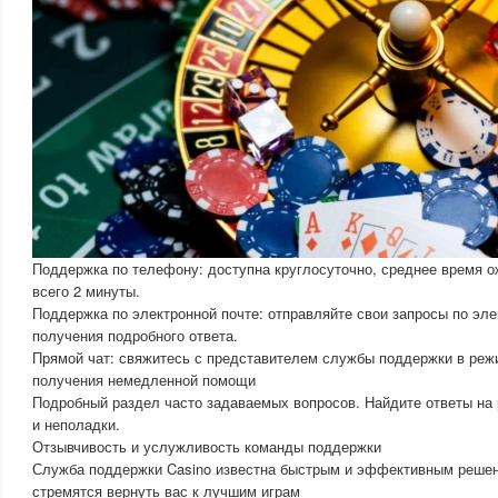
Поддержка по телефону: доступна круглосуточно, среднее время о
всего 2 минуты.
Поддержка по электронной почте: отправляйте свои запросы по эле
получения подробного ответа.
Прямой чат: свяжитесь с представителем службы поддержки в реж
получения немедленной помощи
Подробный раздел часто задаваемых вопросов. Найдите ответы на
и неполадки.
Отзывчивость и услужливость команды поддержки
Служба поддержки Casino известна быстрым и эффективным реше
стремятся вернуть вас к лучшим играм