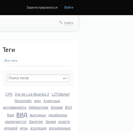
Зарегистрироваться
Войти
Найти
Теги
Все теги
CPA
Dia de Los Muertos 2
LZT.Market
Novomatic
play
Азартные
антиквариата
библиотеке
блокам
ВАЗ
вид
Вам
выгодных
дизайнеры
заключается
Занятие
Зачем
знаете
игровой
игры
изоляция
изощренных