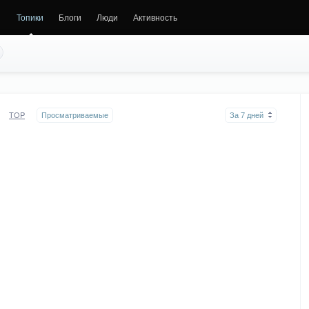
Топики
Блоги
Люди
Активность
TOP
Просматриваемые
За 7 дней