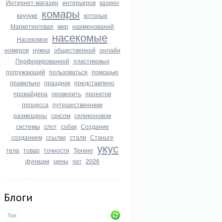
Интернет-магазин
интерьеров
казино
комары
каучуке
которые
Маркетинговая
мир
наименований
насекомые
Насекомое
номеров
нужна
общественной
онлайн
Перфорированной
пластиковых
погружающий
пользоваться
помощью
правильно
праздник
представлено
провайдера
проверить
проектов
процесса
путешественники
размещены
сексом
силиконовом
системы
слот
собак
Создание
созданием
ссылки
стали
Станьте
укус
тела
товар
точности
Тюнинг
функции
цены
чат
2026
Блоги
Топ